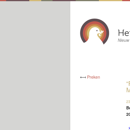
Nieuw
⟻
Preken
“
M
23
B
2