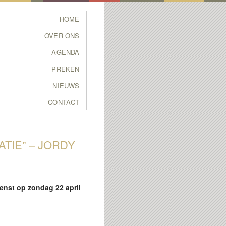
Main menu
HOME
SKIP TO PRIMARY
SKIP TO SECONDARY
OVER ONS
CONTENT
CONTENT
AGENDA
PREKEN
NIEUWS
CONTACT
TIE” – JORDY
enst op zondag 22 april