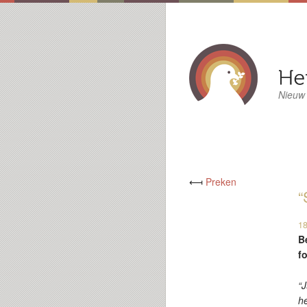
Nieuw
⟻
Preken
“
18
B
fo
“J
he