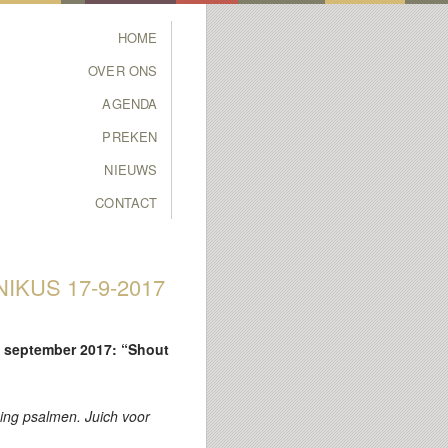
Main menu
HOME
SKIP TO PRIMARY
SKIP TO SECONDARY
OVER ONS
CONTENT
CONTENT
AGENDA
PREKEN
NIEUWS
CONTACT
IKUS 17-9-2017
7 september 2017: “Shout
 zing psalmen. Juich voor