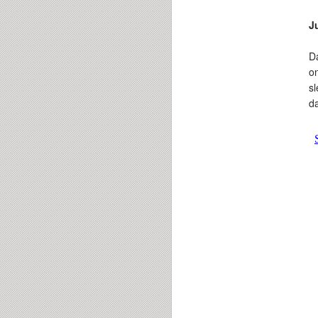
J
Da
on
s
da