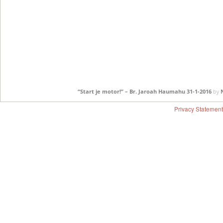
“Start je motor!” – Br. Jaroah Haumahu 31-1-2016
by
Privacy Statement