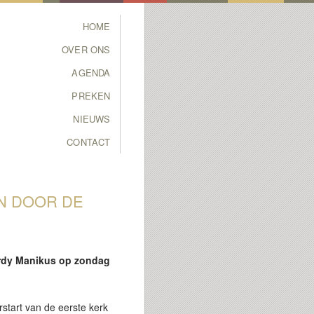
Main menu
HOME
SKIP TO PRIMARY
SKIP TO SECONDARY
OVER ONS
CONTENT
CONTENT
AGENDA
PREKEN
NIEUWS
CONTACT
EN DOOR DE
Jordy Manikus op zondag
start van de eerste kerk