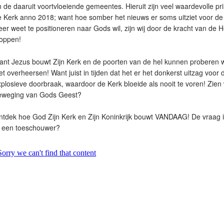
 de daaruit voortvloeiende gemeentes. Hieruit zijn veel waardevolle pr
 Kerk anno 2018; want hoe somber het nieuws er soms uitziet voor de 
er weet te positioneren naar Gods wil, zijn wij door de kracht van de He
toppen!
nt Jezus bouwt Zijn Kerk en de poorten van de hel kunnen proberen wa
et overheersen! Want juist in tijden dat het er het donkerst uitzag voor
plosieve doorbraak, waardoor de Kerk bloeide als nooit te voren! Zie
eweging van Gods Geest?
tdek hoe God Zijn Kerk en Zijn Koninkrijk bouwt VANDAAG! De vraag i
f een toeschouwer?