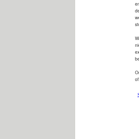
en
de
we
s
Wa
ni
ex
b
On
o