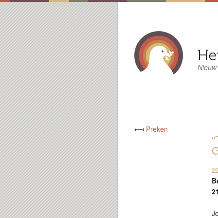
Nieuw
⟻
Preken
“
G
22
B
2
Jo