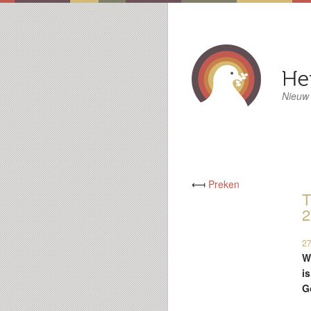
Nieuw
⟻
Preken
T
2
27
W
i
G