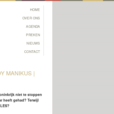
Main menu
HOME
SKIP TO PRIMARY
SKIP TO SECONDARY
OVER ONS
CONTENT
CONTENT
AGENDA
PREKEN
NIEUWS
CONTACT
Y MANIKUS |
oninkrijk niet te stoppen
r heeft gehad? Terwijl
ALLES?