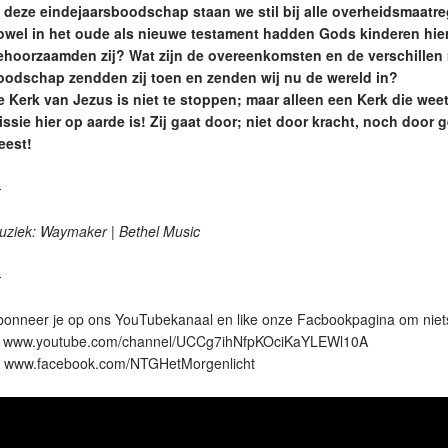
n deze eindejaarsboodschap staan we stil bij alle overheidsmaatr
owel in het oude als nieuwe testament hadden Gods kinderen hie
ehoorzaamden zij? Wat zijn de overeenkomsten en de verschillen
oodschap zendden zij toen en zenden wij nu de wereld in?
e Kerk van Jezus is niet te stoppen; maar alleen een Kerk die weet 
issie hier op aarde is! Zij gaat door; niet door kracht, noch door 
eest!
—
uziek: Waymaker | Bethel Music
—
bonneer je op ons YouTubekanaal en like onze Facbookpagina om niet
: www.youtube.com/channel/UCCg7ihNfpKOciKaYLEWl10A
: www.facebook.com/NTGHetMorgenlicht