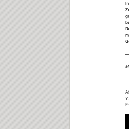
I
Z
g
b
D
m
G
M
A
Y
F