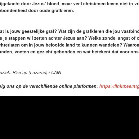
rijgekocht door Jezus’ bloed, maar veel christenen leven niet in vr
ebondenheid door oude grafkleren.
at is jouw geestelijke graf? Wat zijn de grafkleren die jou vastbi
ls je stappen wil zetten achter Jezus aan? Welke zonde, angst of
chterlaten om in jouw beloofde land te kunnen wandelen? Waaro
anden, voeten en gezicht gebonden en wat betekent dat voor on
ziek: Rise up (Lazarus) / CAIN
olg ons op de verschillende online platformen:
https://linktr.ee/n