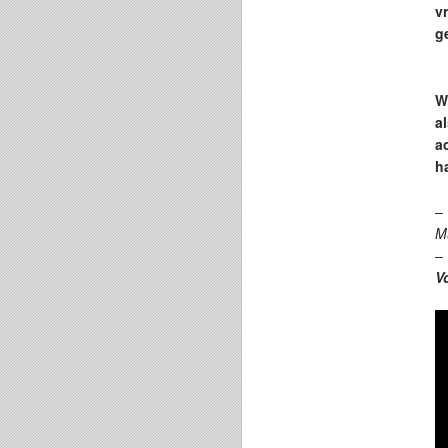
v
g
W
a
a
h
–
Mu
–
V