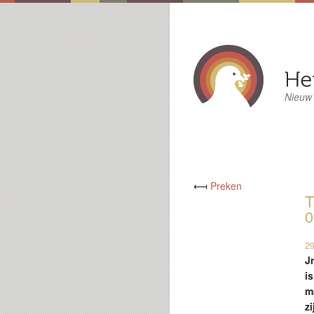
Nieuw
⟻
Preken
T
0
29
J
i
m
z