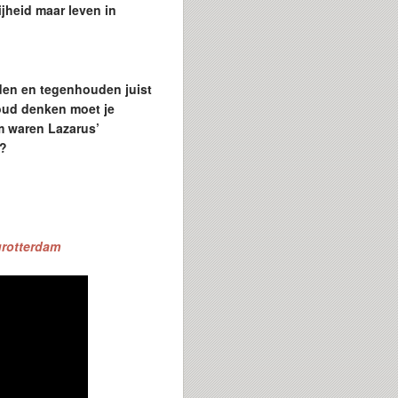
ijheid maar leven in
nden en tegenhouden juist
 oud denken moet je
m waren Lazarus’
s?
tgrotterdam