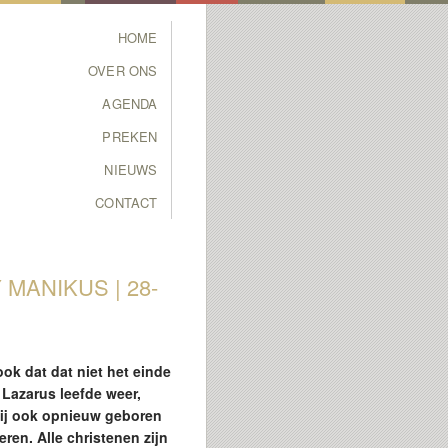
Main menu
HOME
SKIP TO PRIMARY
SKIP TO SECONDARY
OVER ONS
CONTENT
CONTENT
AGENDA
PREKEN
NIEUWS
CONTACT
 MANIKUS | 28-
ok dat dat niet het einde
 Lazarus leefde weer,
 wij ook opnieuw geboren
ren. Alle christenen zijn