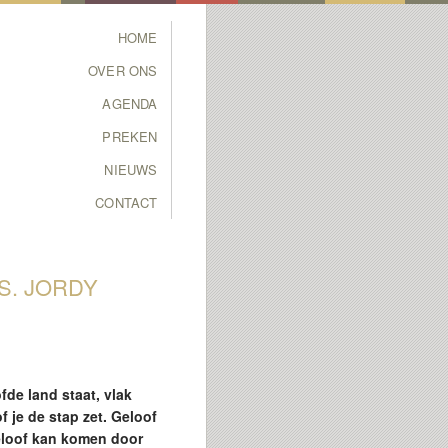
Main menu
HOME
SKIP TO PRIMARY
SKIP TO SECONDARY
OVER ONS
CONTENT
CONTENT
AGENDA
PREKEN
NIEUWS
CONTACT
S. JORDY
fde land staat, vlak
 je de stap zet. Geloof
eloof kan komen door