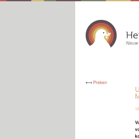
Nieuw
⟻
Preken
U
M
12
Vo
v
k