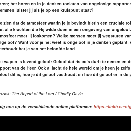
oren; het horen en in je denken toelaten van ongelovige rapporten
emmen luister jij als je op een kruispunt staat?
e zien dat de atmosfeer waarin je je bevindt hierin een cruciale ro
iet alle krachten die Hij wilde doen in een omgeving van ongeloof
tmosfeer moet jij loskomen? Welke mensen moet jij wegsturen va
ngeloof? Want voor je het weet is ongeloof in je denken geplant, v
eerhoudt het je van het beloofde land…
et wapen is levend geloof: Geloof dat risico’s durft te nemen en d
apport van de Heer. Ook al lacht de hele wereld om je heen je zelf
loof dit is, hoe je dit geloof vasthoudt en hoe dit geloof er in de pr
—
ziek: The Report of the Lord / Charity Gayle
—
olg ons op de verschillende online platformen:
https://linktr.ee/n