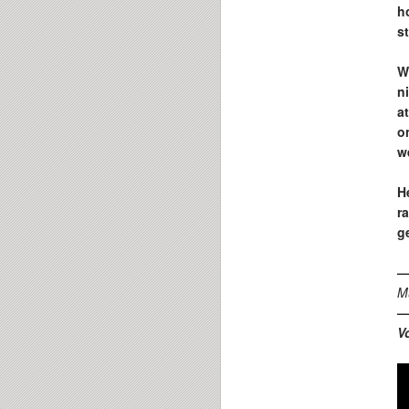
h
st
W
n
a
o
w
H
r
ge
Mu
V