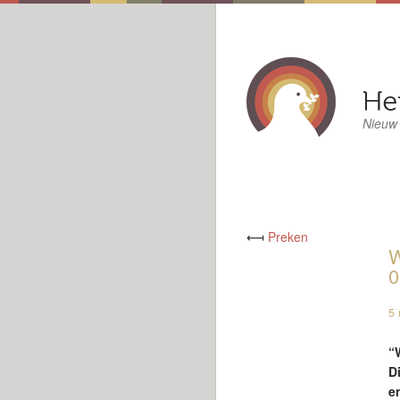
Nieuw
⟻
Preken
W
0
5 
“
D
e