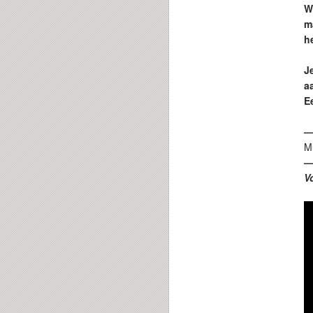
W
m
h
J
a
E
Mu
V