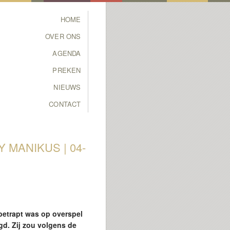
Main menu
HOME
SKIP TO PRIMARY
SKIP TO SECONDARY
OVER ONS
CONTENT
CONTENT
AGENDA
PREKEN
NIEUWS
CONTACT
 MANIKUS | 04-
betrapt was op overspel
gd. Zij zou volgens de