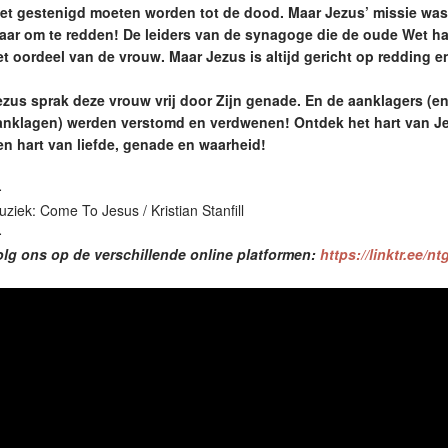
et gestenigd moeten worden tot de dood. Maar Jezus’ missie was 
aar om te redden! De leiders van de synagoge die de oude Wet ha
et oordeel van de vrouw. Maar Jezus is altijd gericht op redding e
ezus sprak deze vrouw vrij door Zijn genade. En de aanklagers (en
anklagen) werden verstomd en verdwenen! Ontdek het hart van Je
en hart van liefde, genade en waarheid!
—
ziek: Come To Jesus / Kristian Stanfill
—
olg ons op de verschillende online platformen:
https://linktr.ee/n