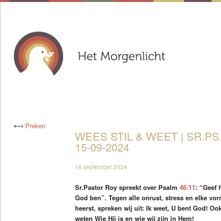
⟻
Preken
WEES STIL & WEET | SR.PS
15-09-2024
16 september 2024
Sr.Pastor Roy spreekt over Psalm
46:11
: “Geef 
God ben”. Tegen alle onrust, stress en elke vor
heerst, spreken wij uit: Ik weet, U bent God! Ook
weten Wie Hij is en wie wij zijn in Hem!