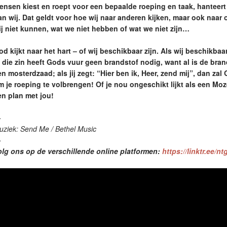
ensen kiest en roept voor een bepaalde roeping en taak, hanteert H
an wij. Dat geldt voor hoe wij naar anderen kijken, maar ook naar o
ij niet kunnen, wat we niet hebben of wat we niet zijn…
d kijkt naar het hart – of wij beschikbaar zijn. Als wij beschikbaar
n die zin heeft Gods vuur geen brandstof nodig, want al is de bran
n mosterdzaad; als jij zegt: “Hier ben ik, Heer, zend mij”, dan zal
m je roeping te volbrengen! Of je nou ongeschikt lijkt als een Mo
en plan met jou!
—
uziek: Send Me / Bethel Music
—
olg ons op de verschillende online platformen:
https://linktr.ee/n