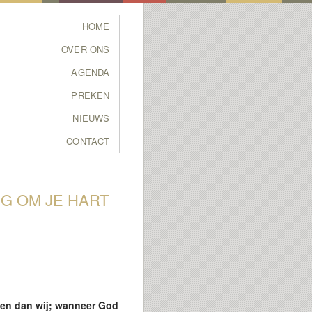
Main menu
HOME
SKIP TO PRIMARY
SKIP TO SECONDARY
OVER ONS
CONTENT
CONTENT
AGENDA
PREKEN
NIEUWS
CONTACT
G OM JE HART
nsen dan wij; wanneer God