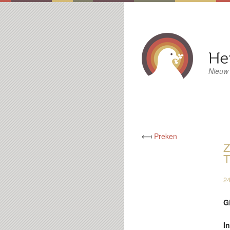
Nieuw
⟻
Preken
Z
T
24
G
I